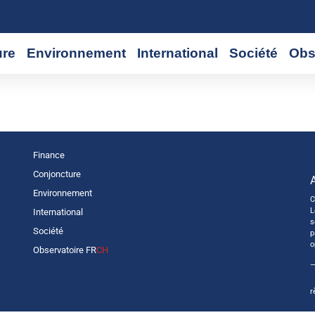
ure
Environnement
International
Société
Obs
Finance
Conjoncture
Environnement
C
L
International
s
Société
p
o
Observatoire FR
CH
—
r