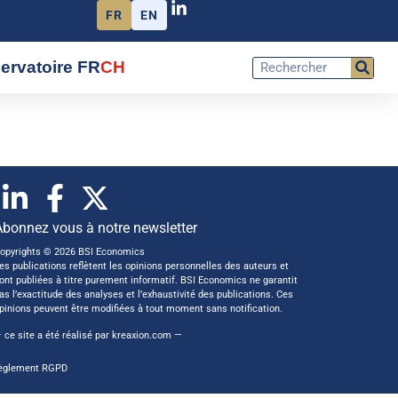
FR
EN
ervatoire FR
CH
Abonnez vous à notre newsletter
opyrights © 2026 BSI Economics
es publications reflètent les opinions personnelles des auteurs et
ont publiées à titre purement informatif. BSI Economics ne garantit
as l’exactitude des analyses et l’exhaustivité des publications. Ces
pinions peuvent être modifiées à tout moment sans notification.
 ce site a été réalisé par
kreaxion.com
—
èglement RGPD