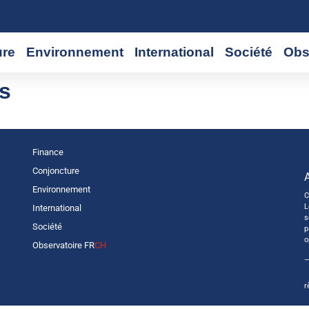
ure
Environnement
International
Société
Obs
is
Finance
Conjoncture
Environnement
C
L
International
s
Société
p
o
Observatoire FR
CH
—
r