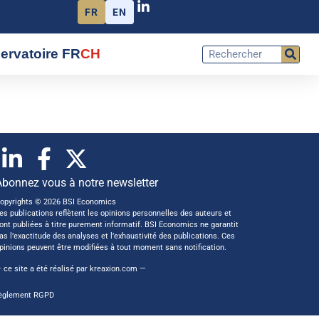
FR
EN
ervatoire FR
CH
Abonnez vous à notre newsletter
opyrights © 2026 BSI Economics
es publications reflètent les opinions personnelles des auteurs et
ont publiées à titre purement informatif. BSI Economics ne garantit
as l’exactitude des analyses et l’exhaustivité des publications. Ces
pinions peuvent être modifiées à tout moment sans notification.
 ce site a été réalisé par
kreaxion.com
—
èglement RGPD