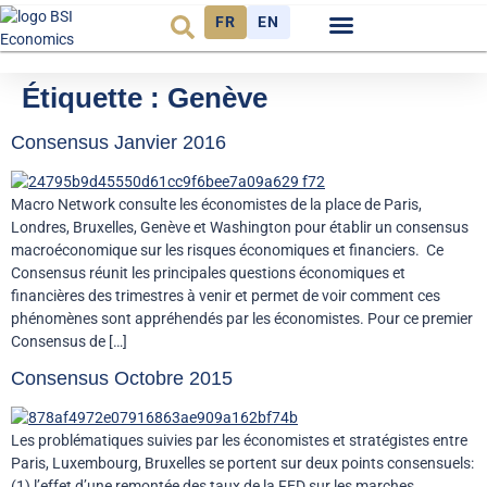
FR
EN
Observatoire FR
Étiquette :
Genève
Consensus Janvier 2016
Macro Network consulte les économistes de la place de Paris,
Londres, Bruxelles, Genève et Washington pour établir un consensus
macroéconomique sur les risques économiques et financiers. Ce
Consensus réunit les principales questions économiques et
financières des trimestres à venir et permet de voir comment ces
phénomènes sont appréhendés par les économistes. Pour ce premier
Consensus de […]
Consensus Octobre 2015
Les problématiques suivies par les économistes et stratégistes entre
Paris, Luxembourg, Bruxelles se portent sur deux points consensuels:
(1) l’effet d’une remontée des taux de la FED sur les marches