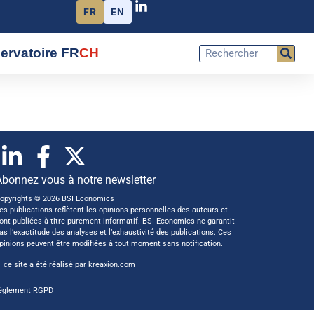
FR
EN
ervatoire FR
CH
Abonnez vous à notre newsletter
opyrights © 2026 BSI Economics
es publications reflètent les opinions personnelles des auteurs et
ont publiées à titre purement informatif. BSI Economics ne garantit
as l’exactitude des analyses et l’exhaustivité des publications. Ces
pinions peuvent être modifiées à tout moment sans notification.
 ce site a été réalisé par
kreaxion.com
—
èglement RGPD