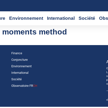
ure
Environnement
International
Société
Obs
d moments method
Finance
Conjoncture
Environnement
C
L
International
s
Société
p
o
Observatoire FR
CH
—
r