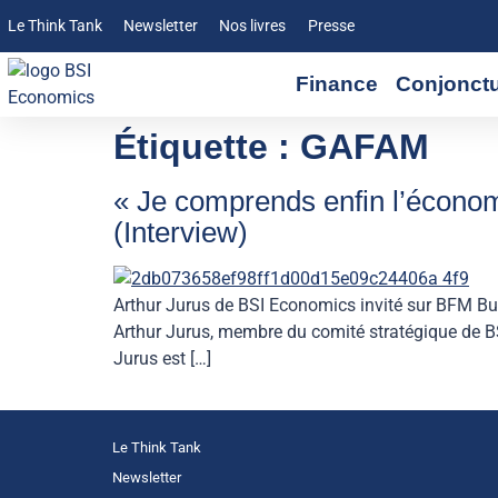
Le Think Tank
Newsletter
Nos livres
Presse
Finance
Conjonct
Étiquette :
GAFAM
« Je comprends enfin l’économ
(Interview)
Arthur Jurus de BSI Economics invité sur BFM Bus
Arthur Jurus, membre du comité stratégique de B
Jurus est […]
Le Think Tank
Newsletter