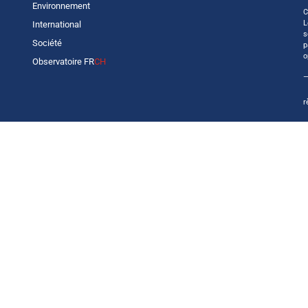
Environnement
C
L
International
s
Société
p
o
Observatoire FR
CH
—
r