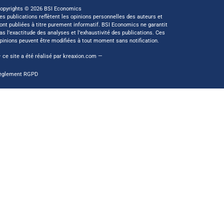
opyrights © 2026 BSI Economics
es publications reflètent les opinions personnelles des auteurs et
ont publiées à titre purement informatif. BSI Economics ne garantit
as l’exactitude des analyses et l’exhaustivité des publications. Ces
pinions peuvent être modifiées à tout moment sans notification.
 ce site a été réalisé par
kreaxion.com
—
èglement RGPD