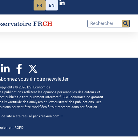
FR
EN
servatoire FR
CH
Abonnez vous à notre newsletter
opyrights © 2026 BSI Economics
es publications reflètent les opinions personnelles des auteurs et
ont publiées à titre purement informatif. BSI Economics ne garantit
as l’exactitude des analyses et l’exhaustivité des publications. Ces
pinions peuvent être modifiées à tout moment sans notification.
 ce site a été réalisé par
kreaxion.com
—
èglement RGPD