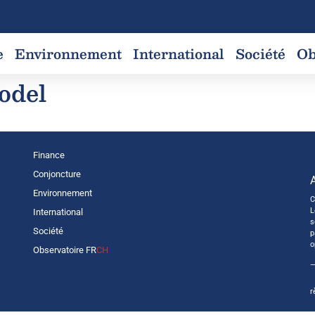
e
Environnement
International
Société
Ob
odel
Finance
Conjoncture
Environnement
C
L
International
s
Société
p
o
Observatoire FR
CH
—
r