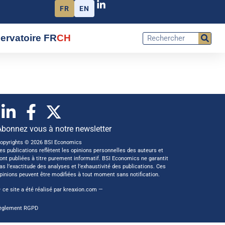
FR
EN
ervatoire FR
CH
Abonnez vous à notre newsletter
opyrights © 2026 BSI Economics
es publications reflètent les opinions personnelles des auteurs et
ont publiées à titre purement informatif. BSI Economics ne garantit
as l’exactitude des analyses et l’exhaustivité des publications. Ces
pinions peuvent être modifiées à tout moment sans notification.
 ce site a été réalisé par
kreaxion.com
—
èglement RGPD