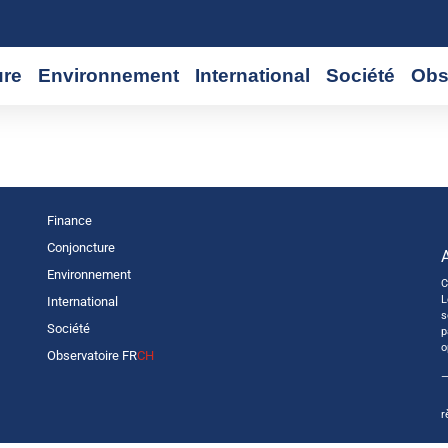
ure
Environnement
International
Société
Obs
Finance
Conjoncture
Environnement
C
L
International
s
Société
p
o
Observatoire FR
CH
—
r