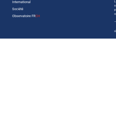
L
International
s
Société
p
o
Observatoire FR
CH
—
r