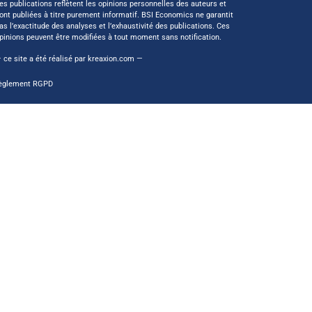
es publications reflètent les opinions personnelles des auteurs et
ont publiées à titre purement informatif. BSI Economics ne garantit
as l’exactitude des analyses et l’exhaustivité des publications. Ces
pinions peuvent être modifiées à tout moment sans notification.
 ce site a été réalisé par
kreaxion.com
—
èglement RGPD