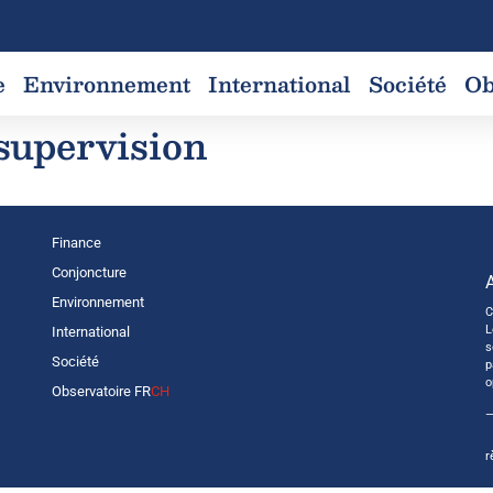
e
Environnement
International
Société
Ob
 supervision
Finance
Conjoncture
Environnement
C
L
International
s
Société
p
o
Observatoire FR
CH
—
r