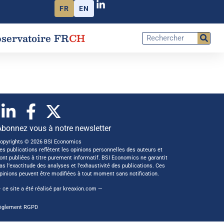
FR
EN
servatoire FR
CH
Abonnez vous à notre newsletter
opyrights © 2026 BSI Economics
es publications reflètent les opinions personnelles des auteurs et
ont publiées à titre purement informatif. BSI Economics ne garantit
as l’exactitude des analyses et l’exhaustivité des publications. Ces
pinions peuvent être modifiées à tout moment sans notification.
 ce site a été réalisé par
kreaxion.com
—
èglement RGPD