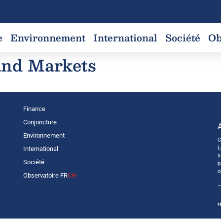
e
Environnement
International
Société
Ob
and Markets
Finance
Conjoncture
Environnement
C
L
International
s
Société
p
o
Observatoire FR
CH
—
r