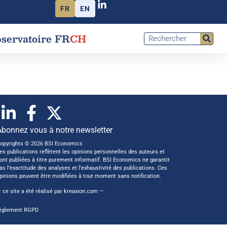
FR
EN
servatoire FR
CH
Abonnez vous à notre newsletter
opyrights © 2026 BSI Economics
es publications reflètent les opinions personnelles des auteurs et
ont publiées à titre purement informatif. BSI Economics ne garantit
as l’exactitude des analyses et l’exhaustivité des publications. Ces
pinions peuvent être modifiées à tout moment sans notification.
 ce site a été réalisé par
kreaxion.com
—
èglement RGPD