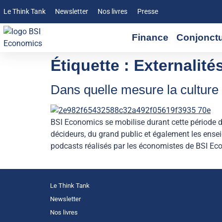
Le Think Tank
Newsletter
Nos livres
Presse
Finance
Conjonct
Étiquette :
Externalité
Dans quelle mesure la culture c
BSI Economics se mobilise durant cette période 
décideurs, du grand public et également les ense
podcasts réalisés par les économistes de BSI Econ
Le Think Tank
Newsletter
Nos livres