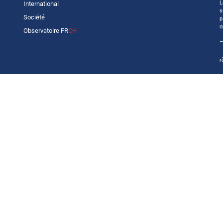
L
International
s
Société
p
o
Observatoire FR
CH
—
r