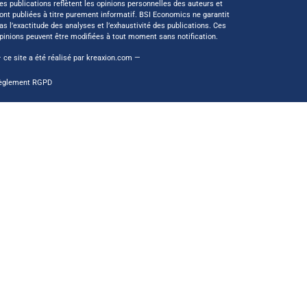
es publications reflètent les opinions personnelles des auteurs et
ont publiées à titre purement informatif. BSI Economics ne garantit
as l’exactitude des analyses et l’exhaustivité des publications. Ces
pinions peuvent être modifiées à tout moment sans notification.
 ce site a été réalisé par
kreaxion.com
—
èglement RGPD