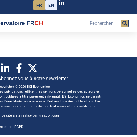
FR
EN
ervatoire FR
CH
Abonnez vous à notre newsletter
opyrights © 2026 BSI Economics
es publications reflètent les opinions personnelles des auteurs et
ont publiées à titre purement informatif. BSI Economics ne garantit
as l’exactitude des analyses et l’exhaustivité des publications. Ces
pinions peuvent être modifiées à tout moment sans notification.
 ce site a été réalisé par
kreaxion.com
—
èglement RGPD