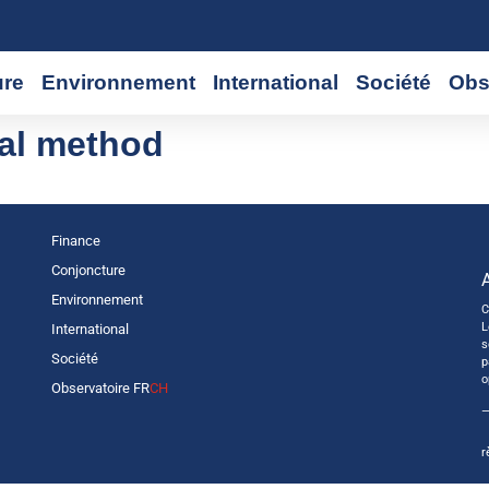
ure
Environnement
International
Société
Obs
al method
Finance
Conjoncture
Environnement
C
L
International
s
Société
p
o
Observatoire FR
CH
—
r