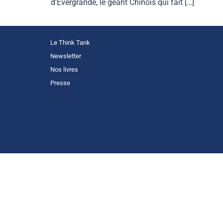
d’Evergrande, le géant Chinois qui fait […]
Le Think Tank
Newsletter
Nos livres
Presse