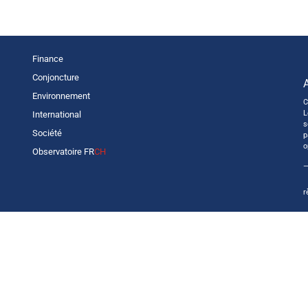
Finance
Conjoncture
Environnement
C
L
International
s
Société
p
o
Observatoire FR
CH
—
r