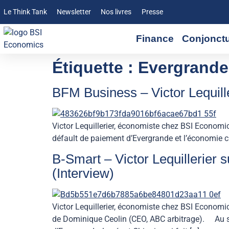
Le Think Tank
Newsletter
Nos livres
Presse
Finance
Conjonct
Étiquette :
Evergrande
BFM Business – Victor Lequille
Victor Lequillerier, économiste chez BSI Economi
défault de paiement d’Evergrande et l’économie c
B-Smart – Victor Lequillerier 
(Interview)
Victor Lequillerier, économiste chez BSI Economi
de Dominique Ceolin (CEO, ABC arbitrage). Au so