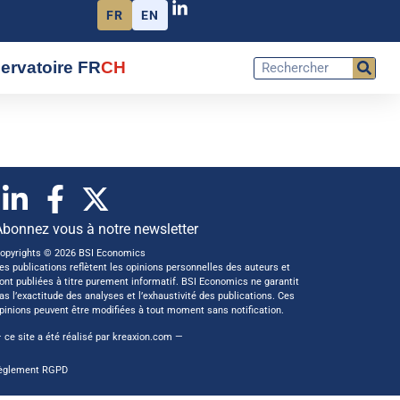
FR
EN
ervatoire FR
CH
Abonnez vous à notre newsletter
opyrights © 2026 BSI Economics
es publications reflètent les opinions personnelles des auteurs et
ont publiées à titre purement informatif. BSI Economics ne garantit
as l’exactitude des analyses et l’exhaustivité des publications. Ces
pinions peuvent être modifiées à tout moment sans notification.
 ce site a été réalisé par
kreaxion.com
—
èglement RGPD