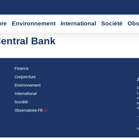
ure
Environnement
International
Société
Obs
entral Bank
Finance
Conjoncture
Environnement
C
L
International
s
Société
p
o
Observatoire FR
CH
—
r