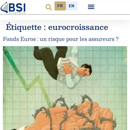
FR
EN
Observatoire FR
Étiquette :
eurocroissance
Fonds Euros : un risque pour les assureurs ?