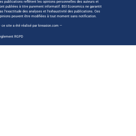
es publications reflètent les opinions personnelles des auteurs et
ont publiées à titre purement informatif. BSI Economics ne garantit
as l’exactitude des analyses et l’exhaustivité des publications. Ces
pinions peuvent être modifiées à tout moment sans notification.
 ce site a été réalisé par
kreaxion.com
—
èglement RGPD