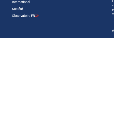
L
International
s
Société
p
o
Observatoire FR
CH
—
r