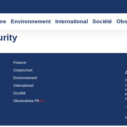
ure
Environnement
International
Société
Obs
rity
Finance
Conjoncture
Environnement
C
L
International
s
Société
p
o
Observatoire FR
CH
—
r