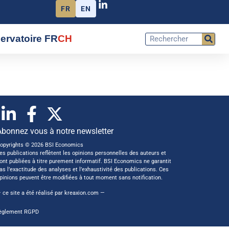
FR
EN
ervatoire FR
CH
Abonnez vous à notre newsletter
opyrights © 2026 BSI Economics
es publications reflètent les opinions personnelles des auteurs et
ont publiées à titre purement informatif. BSI Economics ne garantit
as l’exactitude des analyses et l’exhaustivité des publications. Ces
pinions peuvent être modifiées à tout moment sans notification.
 ce site a été réalisé par
kreaxion.com
—
èglement RGPD