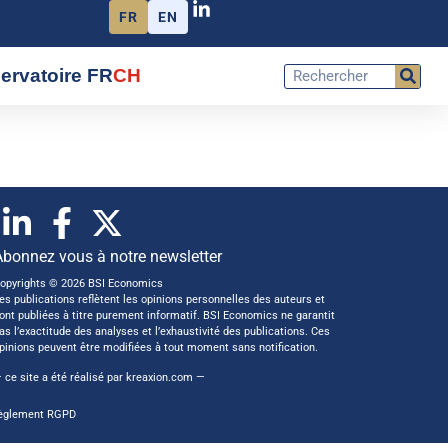
FR
EN
ervatoire FR
CH
Abonnez vous à notre newsletter
opyrights © 2026 BSI Economics
es publications reflètent les opinions personnelles des auteurs et
ont publiées à titre purement informatif. BSI Economics ne garantit
as l’exactitude des analyses et l’exhaustivité des publications. Ces
pinions peuvent être modifiées à tout moment sans notification.
 ce site a été réalisé par
kreaxion.com
—
èglement RGPD