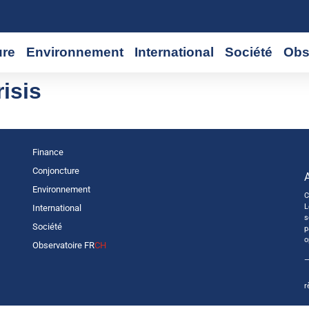
ure
Environnement
International
Société
Obs
isis
Finance
Conjoncture
Environnement
C
L
International
s
Société
p
o
Observatoire FR
CH
—
r