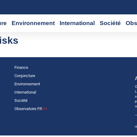
ure
Environnement
International
Société
Obs
isks
Finance
Conjoncture
Environnement
C
L
International
s
Société
p
o
Observatoire FR
CH
—
r