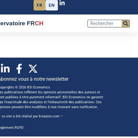
FR
EN
ervatoire FR
CH
Abonnez vous à notre newsletter
opyrights © 2026 BSI Economics
es publications reflètent les opinions personnelles des auteurs et
ont publiées à titre purement informatif. BSI Economics ne garantit
as l’exactitude des analyses et l’exhaustivité des publications. Ces
pinions peuvent être modifiées à tout moment sans notification.
 ce site a été réalisé par
kreaxion.com
—
èglement RGPD