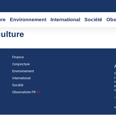
ure
Environnement
International
Société
Obs
ulture
Finance
Conjoncture
Environnement
C
L
International
s
Société
p
o
Observatoire FR
CH
—
r