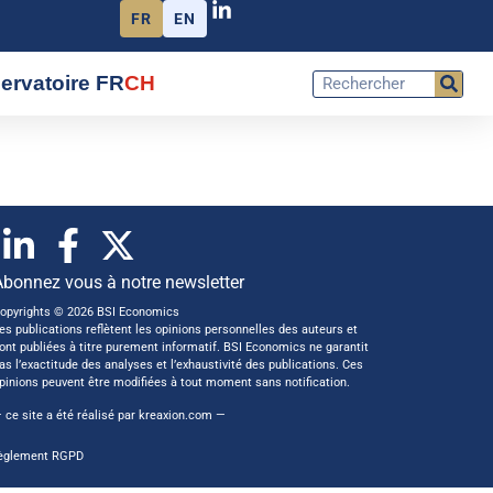
FR
EN
ervatoire FR
CH
Abonnez vous à notre newsletter
opyrights © 2026 BSI Economics
es publications reflètent les opinions personnelles des auteurs et
ont publiées à titre purement informatif. BSI Economics ne garantit
as l’exactitude des analyses et l’exhaustivité des publications. Ces
pinions peuvent être modifiées à tout moment sans notification.
 ce site a été réalisé par
kreaxion.com
—
èglement RGPD