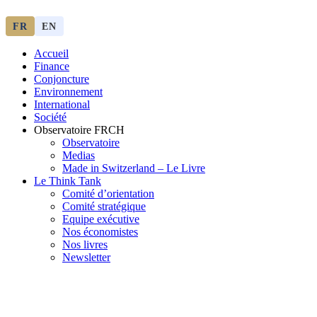
FR
EN
Accueil
Finance
Conjoncture
Environnement
International
Société
Observatoire FR
CH
Observatoire
Medias
Made in Switzerland – Le Livre
Le Think Tank
Comité d’orientation
Comité stratégique
Equipe exécutive
Nos économistes
Nos livres
Newsletter