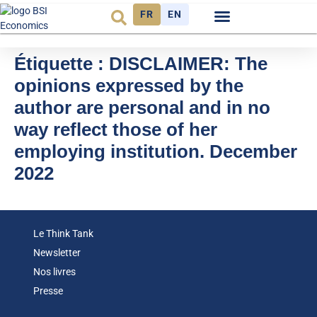
FR
EN
Observatoire FR
Étiquette :
DISCLAIMER: The
opinions expressed by the
author are personal and in no
way reflect those of her
employing institution. December
2022
Le Think Tank
Newsletter
Nos livres
Presse