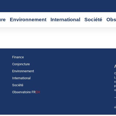
ure
Environnement
International
Société
Obs
Finance
Conjoncture
Environnement
C
L
International
s
Société
p
o
Observatoire FR
CH
—
r