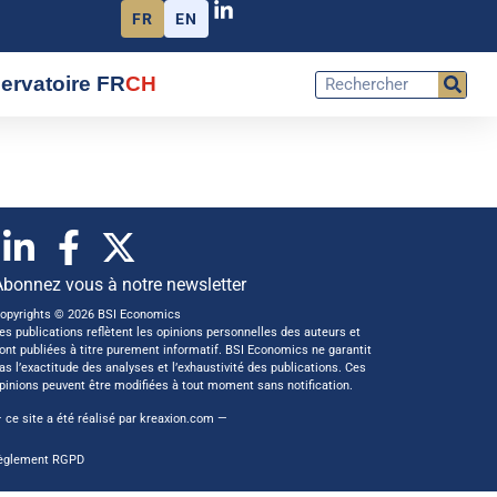
FR
EN
ervatoire FR
CH
Abonnez vous à notre newsletter
opyrights © 2026 BSI Economics
es publications reflètent les opinions personnelles des auteurs et
ont publiées à titre purement informatif. BSI Economics ne garantit
as l’exactitude des analyses et l’exhaustivité des publications. Ces
pinions peuvent être modifiées à tout moment sans notification.
 ce site a été réalisé par
kreaxion.com
—
èglement RGPD