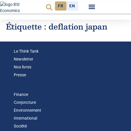
FR
EN
Observatoire FR
Étiquette :
deflation japan
Le Think Tank
Newsletter
Nos livres
Presse
Finance
Conjoncture
Environnement
International
Société