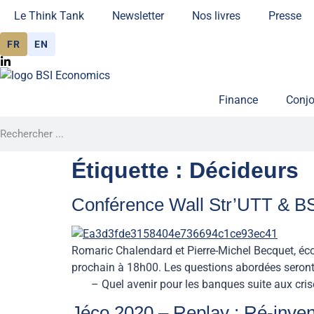
Le Think Tank
Newsletter
Nos livres
Presse
FR
EN
Finance
Conjo
Étiquette :
Décideurs
Conférence Wall Str’UTT & B
Romaric Chalendard et Pierre-Michel Becquet, éc
prochain à 18h00. Les questions abordées seront 
– Quel avenir pour les banques suite aux cris
Jéco 2020 – Replay : Ré-inven