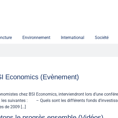
ncture
Environnement
International
Société
SI Economics (Evènement)
onomistes chez BSI Economics, interviendront lors d’une confér
les suivantes : – Quels sont les différents fonds d’investissem
es de 2009 […]
tons le progrès ensemble (Vidéos)