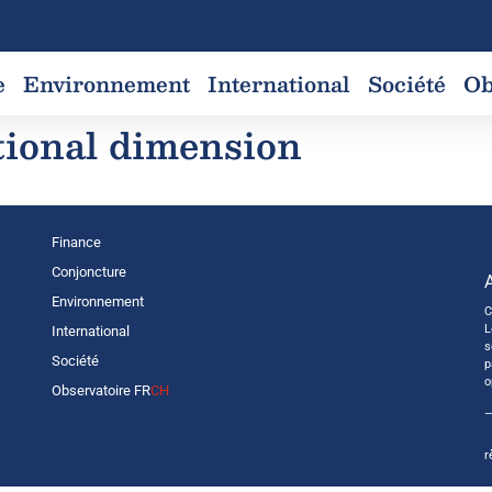
e
Environnement
International
Société
Ob
tional dimension
Finance
Conjoncture
Environnement
C
L
International
s
Société
p
o
Observatoire FR
CH
—
r