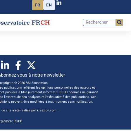
FR
EN
servatoire FR
CH
Abonnez vous à notre newsletter
opyrights © 2026 BSI Economics
es publications reflètent les opinions personnelles des auteurs et
ont publiées à titre purement informatif. BSI Economics ne garantit
as l’exactitude des analyses et l’exhaustivité des publications. Ces
pinions peuvent être modifiées à tout moment sans notification.
 ce site a été réalisé par
kreaxion.com
—
èglement RGPD