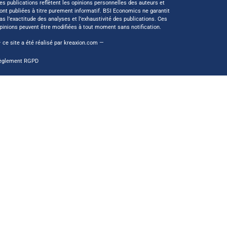
es publications reflètent les opinions personnelles des auteurs et
ont publiées à titre purement informatif. BSI Economics ne garantit
as l’exactitude des analyses et l’exhaustivité des publications. Ces
pinions peuvent être modifiées à tout moment sans notification.
 ce site a été réalisé par
kreaxion.com
—
èglement RGPD