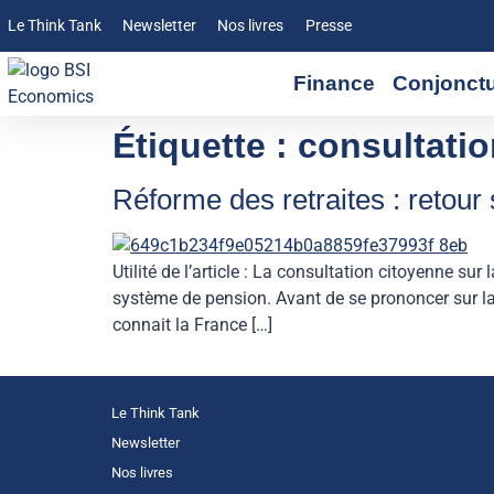
Le Think Tank
Newsletter
Nos livres
Presse
Finance
Conjonct
Étiquette :
consultatio
Réforme des retraites : retour 
Utilité de l’article : La consultation citoyenne sur
système de pension. Avant de se prononcer sur la d
connait la France […]
Le Think Tank
Newsletter
Nos livres