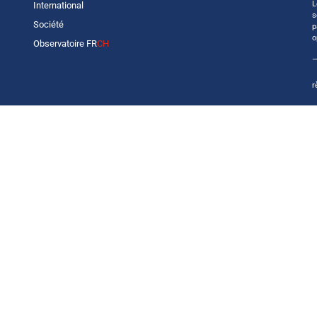
L
International
s
Société
p
o
Observatoire FR
CH
—
r