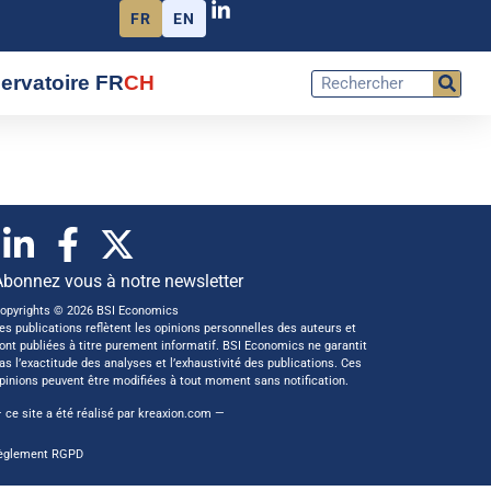
FR
EN
ervatoire FR
CH
Abonnez vous à notre newsletter
opyrights © 2026 BSI Economics
es publications reflètent les opinions personnelles des auteurs et
ont publiées à titre purement informatif. BSI Economics ne garantit
as l’exactitude des analyses et l’exhaustivité des publications. Ces
pinions peuvent être modifiées à tout moment sans notification.
 ce site a été réalisé par
kreaxion.com
—
èglement RGPD