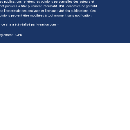
es publications reflètent les opinions personnelles des auteurs et
ont publiées à titre purement informatif. BSI Economics ne garantit
as l’exactitude des analyses et l’exhaustivité des publications. Ces
pinions peuvent être modifiées à tout moment sans notification.
 ce site a été réalisé par
kreaxion.com
—
èglement RGPD