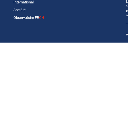
L
International
s
Société
p
o
Observatoire FR
CH
—
r