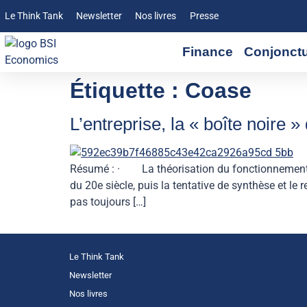
Le Think Tank
Newsletter
Nos livres
Presse
Finance
Conjonct
Étiquette :
Coase
L’entreprise, la « boîte noire 
Résumé : · La théorisation du fonctionnement de 
du 20e siècle, puis la tentative de synthèse et l
pas toujours […]
Le Think Tank
Newsletter
Nos livres