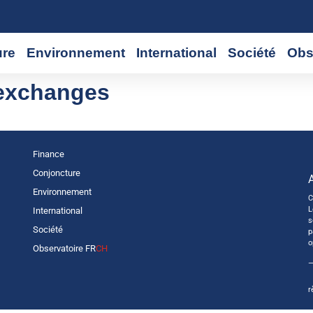
ure
Environnement
International
Société
Obs
exchanges
Finance
Conjoncture
Environnement
C
L
International
s
Société
p
o
Observatoire FR
CH
—
r