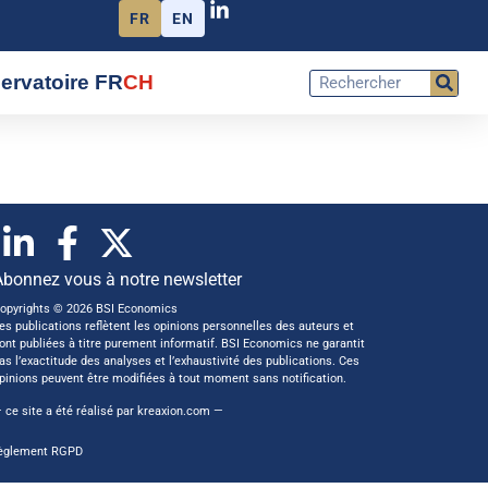
FR
EN
ervatoire FR
CH
Abonnez vous à notre newsletter
opyrights © 2026 BSI Economics
es publications reflètent les opinions personnelles des auteurs et
ont publiées à titre purement informatif. BSI Economics ne garantit
as l’exactitude des analyses et l’exhaustivité des publications. Ces
pinions peuvent être modifiées à tout moment sans notification.
 ce site a été réalisé par
kreaxion.com
—
èglement RGPD