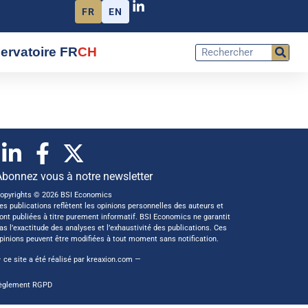
FR
EN
ervatoire FR
CH
Abonnez vous à notre newsletter
opyrights © 2026 BSI Economics
es publications reflètent les opinions personnelles des auteurs et
ont publiées à titre purement informatif. BSI Economics ne garantit
as l’exactitude des analyses et l’exhaustivité des publications. Ces
pinions peuvent être modifiées à tout moment sans notification.
 ce site a été réalisé par
kreaxion.com
—
èglement RGPD