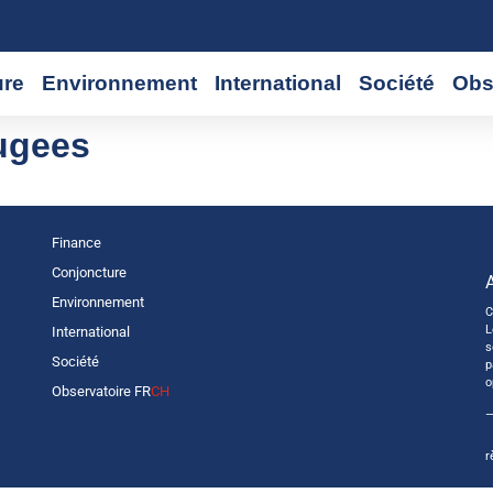
ure
Environnement
International
Société
Obs
fugees
Finance
Conjoncture
Environnement
C
L
International
s
Société
p
o
Observatoire FR
CH
—
r