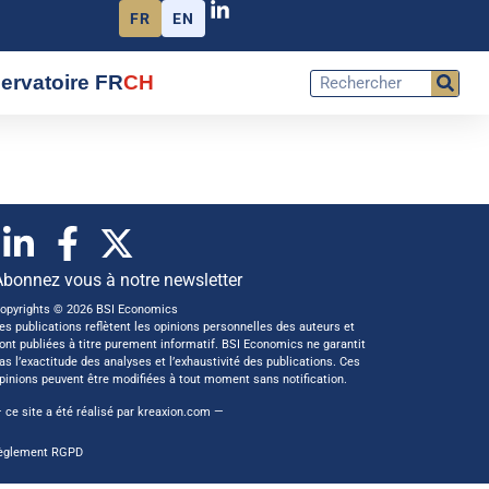
FR
EN
ervatoire FR
CH
Abonnez vous à notre newsletter
opyrights © 2026 BSI Economics
es publications reflètent les opinions personnelles des auteurs et
ont publiées à titre purement informatif. BSI Economics ne garantit
as l’exactitude des analyses et l’exhaustivité des publications. Ces
pinions peuvent être modifiées à tout moment sans notification.
 ce site a été réalisé par
kreaxion.com
—
èglement RGPD