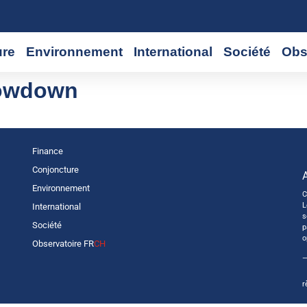
ure
Environnement
International
Société
Obs
lowdown
Finance
Conjoncture
Environnement
C
L
International
s
Société
p
o
Observatoire FR
CH
—
r