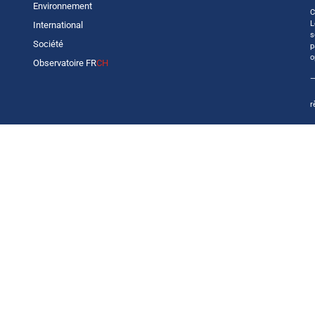
Environnement
C
L
International
s
Société
p
o
Observatoire FR
CH
—
r