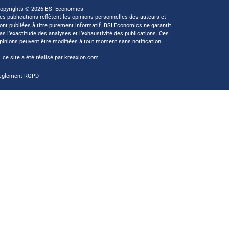
opyrights © 2026 BSI Economics
es publications reflètent les opinions personnelles des auteurs et
ont publiées à titre purement informatif. BSI Economics ne garantit
as l’exactitude des analyses et l’exhaustivité des publications. Ces
pinions peuvent être modifiées à tout moment sans notification.
 ce site a été réalisé par
kreaxion.com
—
èglement RGPD