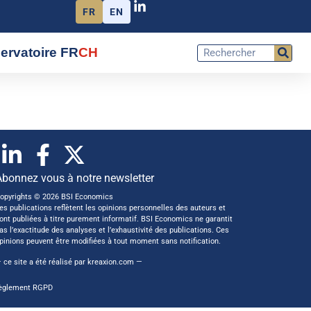
FR
EN
ervatoire FR
CH
Abonnez vous à notre newsletter
opyrights © 2026 BSI Economics
es publications reflètent les opinions personnelles des auteurs et
ont publiées à titre purement informatif. BSI Economics ne garantit
as l’exactitude des analyses et l’exhaustivité des publications. Ces
pinions peuvent être modifiées à tout moment sans notification.
 ce site a été réalisé par
kreaxion.com
—
èglement RGPD