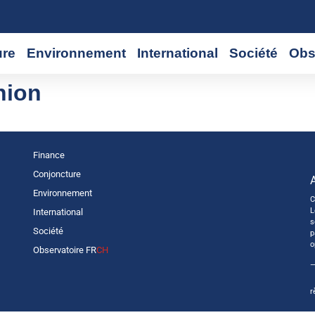
ure
Environnement
International
Société
Obs
hion
Finance
Conjoncture
Environnement
C
L
International
s
Société
p
o
Observatoire FR
CH
—
r