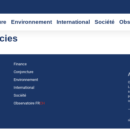
ure
Environnement
International
Société
Obs
cies
Finance
Conjoncture
Environnement
C
L
International
s
Société
p
o
Observatoire FR
CH
—
r