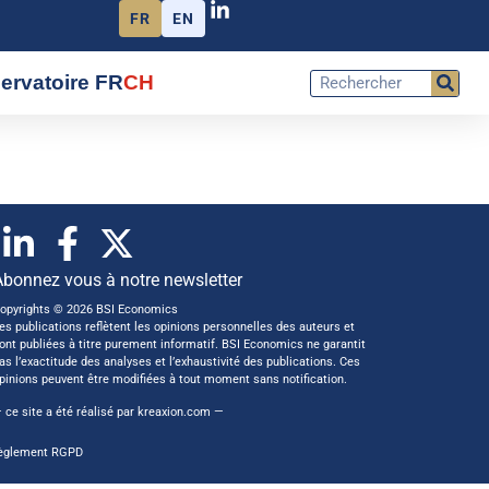
FR
EN
ervatoire FR
CH
Abonnez vous à notre newsletter
opyrights © 2026 BSI Economics
es publications reflètent les opinions personnelles des auteurs et
ont publiées à titre purement informatif. BSI Economics ne garantit
as l’exactitude des analyses et l’exhaustivité des publications. Ces
pinions peuvent être modifiées à tout moment sans notification.
 ce site a été réalisé par
kreaxion.com
—
èglement RGPD