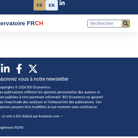
FR
EN
ervatoire FR
CH
Abonnez vous à notre newsletter
opyrights © 2026 BSI Economics
es publications reflètent les opinions personnelles des auteurs et
ont publiées à titre purement informatif. BSI Economics ne garantit
as l’exactitude des analyses et l’exhaustivité des publications. Ces
pinions peuvent être modifiées à tout moment sans notification.
 ce site a été réalisé par
kreaxion.com
—
èglement RGPD