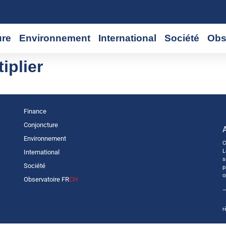
ure
Environnement
International
Société
Obs
iplier
Finance
Conjoncture
Environnement
C
L
International
s
Société
p
o
Observatoire FR
CH
—
r