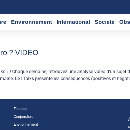
ure
Environnement
International
Société
Obs
’euro ? VIDEO
ks » ! Chaque semaine, retrouvez une analyse vidéo d’un sujet 
aine, BSI Talks présente les conséquences (positives et négativ
Finance
Conjoncture
Environnement
C