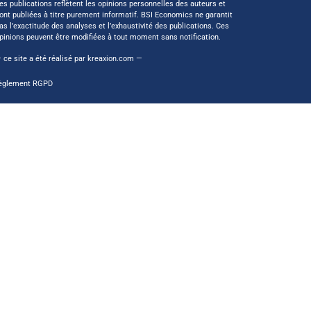
es publications reflètent les opinions personnelles des auteurs et
ont publiées à titre purement informatif. BSI Economics ne garantit
as l’exactitude des analyses et l’exhaustivité des publications. Ces
pinions peuvent être modifiées à tout moment sans notification.
 ce site a été réalisé par
kreaxion.com
—
èglement RGPD