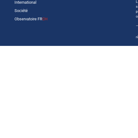
L
International
s
Société
p
o
Observatoire FR
CH
—
r