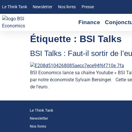
Le Think Tank
Newsletter
Nos livres
Presse
Finance
Conjonct
Étiquette :
BSI Talks
BSI Talks : Faut-il sortir de l
BSI Economics lance sa chaîne Youtube « BSI Tal
par notre économiste Sylvain Bersinger. Cette sem
de l’euro.
Le Think Tank
Newsletter
Nos livres