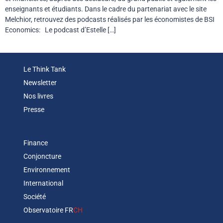
enseignants et étudiants. Dans le cadre du partenariat avec le site
Melchior, retrouvez des podcasts réalisés par les économistes de BSI
Economics: Le podcast d’Estelle […]
Le Think Tank
Newsletter
Nos livres
Presse
Finance
Conjoncture
Environnement
International
Société
Observatoire FR
CH