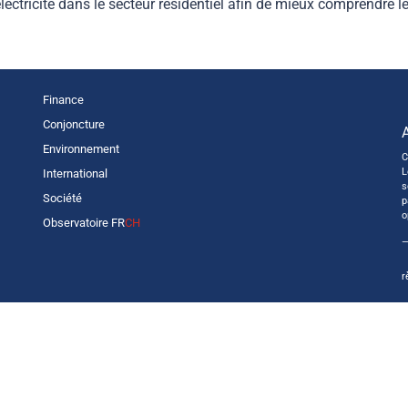
’électricité dans le secteur résidentiel afin de mieux comprendre l
Finance
Conjoncture
Environnement
C
L
International
s
Société
p
o
Observatoire FR
CH
—
r