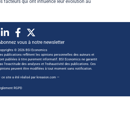
es facteurs qui ont influencé leur évolution au
Abonnez vous à notre newsletter
opyrights © 2026 BSI Economics
es publications reflètent les opinions personnelles des auteurs et
ont publiées à titre purement informatif. BSI Economics ne garantit
as l’exactitude des analyses et l’exhaustivité des publications. Ces
pinions peuvent être modifiées à tout moment sans notification.
 ce site a été réalisé par
kreaxion.com
—
èglement RGPD