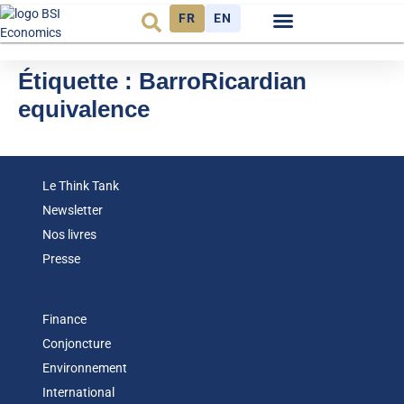
FR
EN
Observatoire FR
Étiquette :
BarroRicardian
equivalence
Le Think Tank
Newsletter
Nos livres
Presse
Finance
Conjoncture
Environnement
International