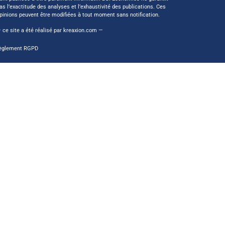
as l’exactitude des analyses et l’exhaustivité des publications. Ces
pinions peuvent être modifiées à tout moment sans notification.
 ce site a été réalisé par
kreaxion.com
—
èglement RGPD