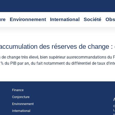
ure
Environnement
International
Société
Obs
raccumulation des réserves de change : 
s de change très élevé, bien supérieur auxrecommandations du F
 % du PIB par an, du fait notamment du différentiel de taux d’inté
Finance
Conjoncture
Environnement
C
L
International
s