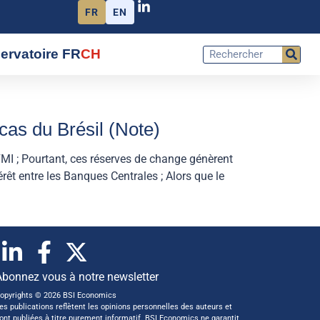
FR
EN
ervatoire FR
CH
cas du Brésil (Note)
MI ; Pourtant, ces réserves de change génèrent
rêt entre les Banques Centrales ; Alors que le
Abonnez vous à notre newsletter
opyrights © 2026 BSI Economics
es publications reflètent les opinions personnelles des auteurs et
ont publiées à titre purement informatif. BSI Economics ne garantit