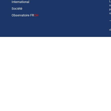
L
International
s
Société
p
o
Observatoire FR
CH
—
r