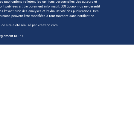
es publications reflètent les opinions personnelles des auteurs et
ont publiées à titre purement informatif. BSI Economics ne garantit
as l’exactitude des analyses et l’exhaustivité des publications. Ces
pinions peuvent être modifiées à tout moment sans notification.
 ce site a été réalisé par
kreaxion.com
—
èglement RGPD