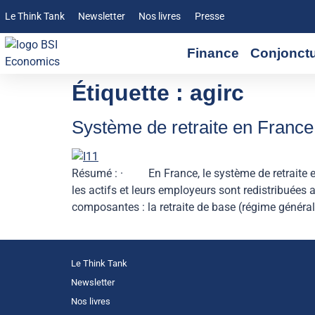
Le Think Tank
Newsletter
Nos livres
Presse
Finance
Conjonct
Étiquette :
agirc
Système de retraite en France
Résumé : · En France, le système de retraite est b
les actifs et leurs employeurs sont redistribuées
composantes : la retraite de base (régime général
Le Think Tank
Newsletter
Nos livres