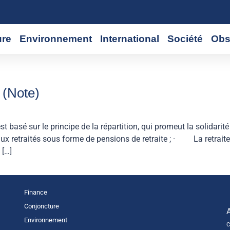
ure
Environnement
International
Société
Obs
 (Note)
asé sur le principe de la répartition, qui promeut la solidarité
 aux retraités sous forme de pensions de retraite ; · La retrait
 […]
Finance
Conjoncture
Environnement
C