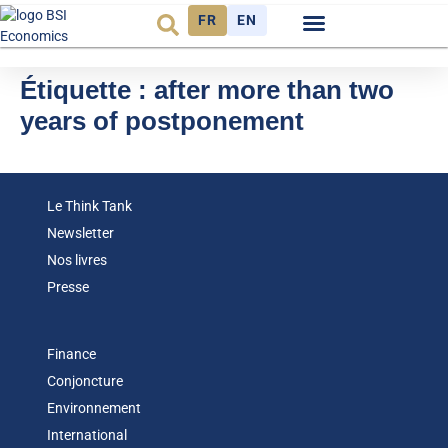
FR
EN
Observatoire FR
Étiquette :
after more than two
years of postponement
Le Think Tank
Newsletter
Nos livres
Presse
Finance
Conjoncture
Environnement
International