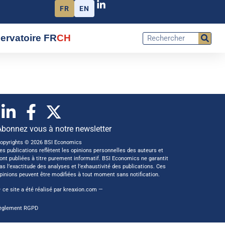
FR
EN
ervatoire FR
CH
Abonnez vous à notre newsletter
opyrights © 2026 BSI Economics
es publications reflètent les opinions personnelles des auteurs et
ont publiées à titre purement informatif. BSI Economics ne garantit
as l’exactitude des analyses et l’exhaustivité des publications. Ces
pinions peuvent être modifiées à tout moment sans notification.
 ce site a été réalisé par
kreaxion.com
—
èglement RGPD