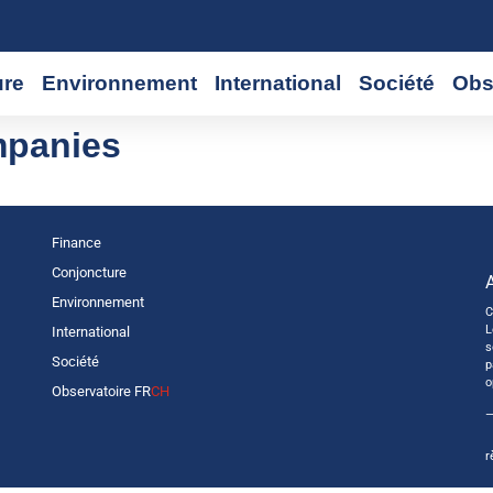
ure
Environnement
International
Société
Obs
mpanies
Finance
Conjoncture
Environnement
C
L
International
s
Société
p
o
Observatoire FR
CH
—
r