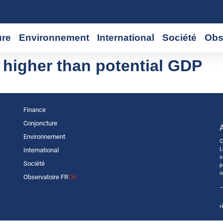
ure
Environnement
International
Société
Obs
higher than potential GDP
Finance
Conjoncture
Environnement
C
L
International
s
Société
p
o
Observatoire FR
CH
—
r