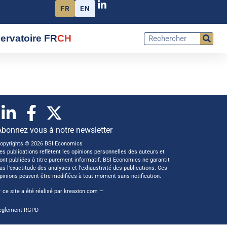
FR
EN
ervatoire FR
CH
Abonnez vous à notre newsletter
opyrights © 2026 BSI Economics
es publications reflètent les opinions personnelles des auteurs et
ont publiées à titre purement informatif. BSI Economics ne garantit
as l’exactitude des analyses et l’exhaustivité des publications. Ces
pinions peuvent être modifiées à tout moment sans notification.
 ce site a été réalisé par
kreaxion.com
—
èglement RGPD