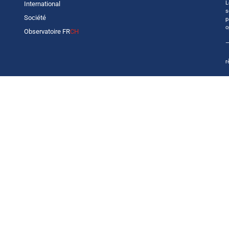
L
International
s
Société
p
o
Observatoire FR
CH
—
r