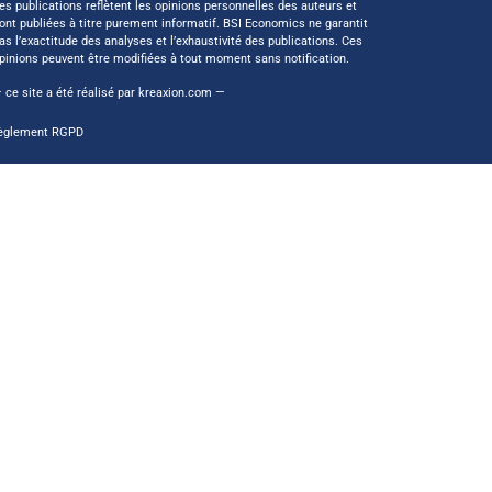
es publications reflètent les opinions personnelles des auteurs et
ont publiées à titre purement informatif. BSI Economics ne garantit
as l’exactitude des analyses et l’exhaustivité des publications. Ces
pinions peuvent être modifiées à tout moment sans notification.
 ce site a été réalisé par
kreaxion.com
—
èglement RGPD