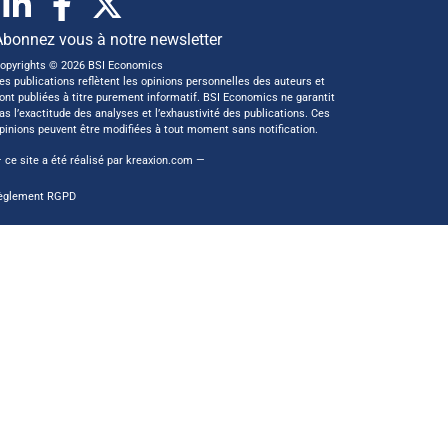
Abonnez vous à notre newsletter
opyrights © 2026 BSI Economics
es publications reflètent les opinions personnelles des auteurs et
ont publiées à titre purement informatif. BSI Economics ne garantit
as l’exactitude des analyses et l’exhaustivité des publications. Ces
pinions peuvent être modifiées à tout moment sans notification.
 ce site a été réalisé par
kreaxion.com
—
èglement RGPD