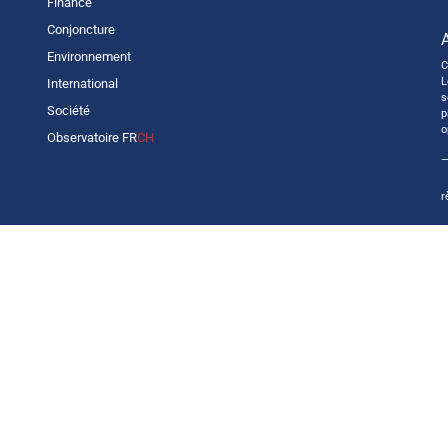
Finance
Conjoncture
Environnement
C
L
International
s
Société
p
o
Observatoire FR
CH
—
r