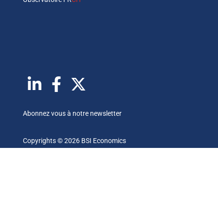
Abonnez vous à notre newsletter
Copyrights © 2026 BSI Economics
Les publications reflètent les opinions personnelles des
auteurs et sont publiées à titre purement informatif. BSI
Economics ne garantit pas l’exactitude des analyses et
l’exhaustivité des publications. Ces opinions peuvent être
modifiées à tout moment sans notification.
— ce site a été réalisé par
kreaxion.com
—