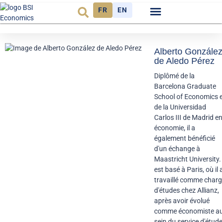
FR
EN
Observatoire FR
Alberto Gonzále
de Aledo Pérez
Diplômé de la
Barcelona Graduate
School of Economics 
de la Universidad
Carlos III de Madrid e
économie, il a
également bénéficié
d'un échange à
Maastricht University. 
est basé à Paris, où il 
travaillé comme char
d'études chez Allianz,
après avoir évolué
comme économiste a
sein du service d'étud