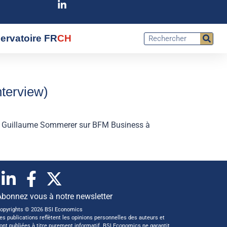
ervatoire FR
CH
nterview)
 de Guillaume Sommerer sur BFM Business à
Abonnez vous à notre newsletter
opyrights © 2026 BSI Economics
es publications reflètent les opinions personnelles des auteurs et
ont publiées à titre purement informatif. BSI Economics ne garantit