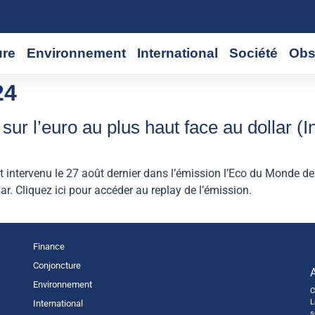
ure
Environnement
International
Société
Obs
24
r l’euro au plus haut face au dollar (I
t intervenu le 27 août dernier dans l’émission l’Eco du Monde
ar. Cliquez ici pour accéder au replay de l’émission.
Finance
Conjoncture
Environnement
C
L
International
s