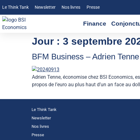
Le Think Tank
Newsletter
Nos livres
Presse
Finance
Conjonct
Jour :
3 septembre 20
BFM Business – Adrien Tenne su
Adrien Tenne, économise chez BSI Economics, es
propos de l’euro au plus haut d’un an face au doll
Le Think Tank
Newsletter
Nos livres
Presse