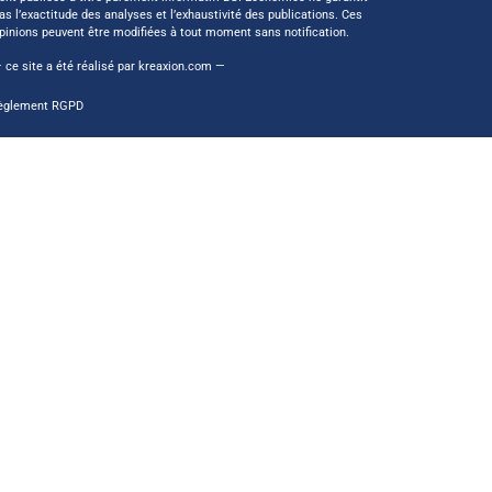
as l’exactitude des analyses et l’exhaustivité des publications. Ces
pinions peuvent être modifiées à tout moment sans notification.
 ce site a été réalisé par
kreaxion.com
—
èglement RGPD